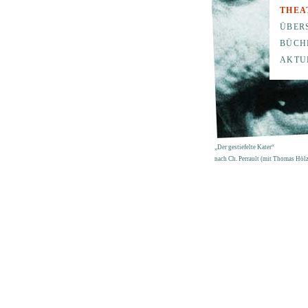
THEA
ÜBER
BÜCH
AKTU
„Der gestiefelte Kater“
nach Ch. Perrault (mit Thomas Hölz