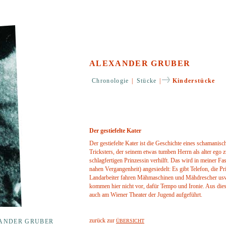
ALEXANDER GRUBER
Chronologie
|
Stücke
|
Kinderstücke
Der gestiefelte Kater
Der gestiefelte Kater ist die Geschichte eines schamanisc
Tricksters, der seinem etwas tumben Herrn als alter ego 
schlagfertigen Prinzessin verhilft. Das wird in meiner F
nahen Vergangenheit) angesiedelt: Es gibt Telefon, die Pri
Landarbeiter fahren Mähmaschinen und Mähdrescher u
kommen hier nicht vor, dafür Tempo und Ironie. Aus di
auch am Wiener Theater der Jugend aufgeführt.
zurück zur
ANDER GRUBER
ÜBERSICHT